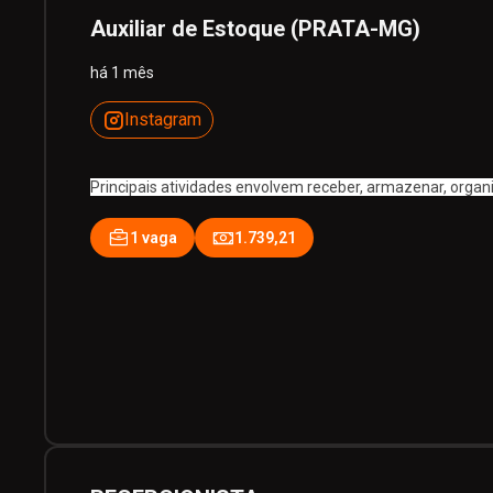
Auxiliar de Estoque (PRATA-MG)
há 1 mês
Instagram
Principais atividades envolvem receber, armazenar, organi
1 vaga
1.739,21