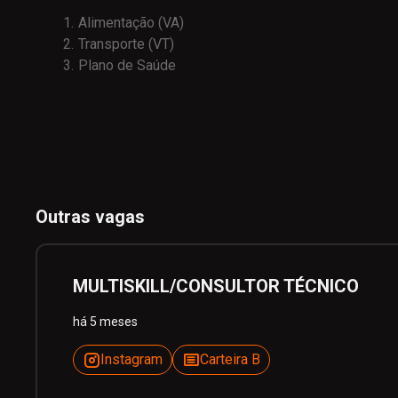
Alimentação (VA)
Transporte
(VT)
Plano de Saúde
Outras vagas
MULTISKILL/CONSULTOR TÉCNICO
há 5 meses
Instagram
Carteira B