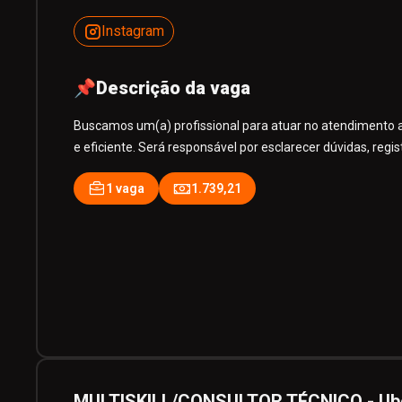
Instagram
📌
Descrição da vaga
Buscamos um(a) profissional para atuar no atendimento ao 
e eficiente. Será responsável por esclarecer dúvidas, regist
1 vaga
1.739,21
MULTISKILL/CONSULTOR TÉCNICO - Ube