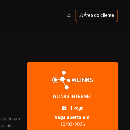
Área do cliente
Ativar modo claro
WLINKS INTERNET
1 vaga
Vaga aberta em:
movendo um
10/02/2026
ompanhar