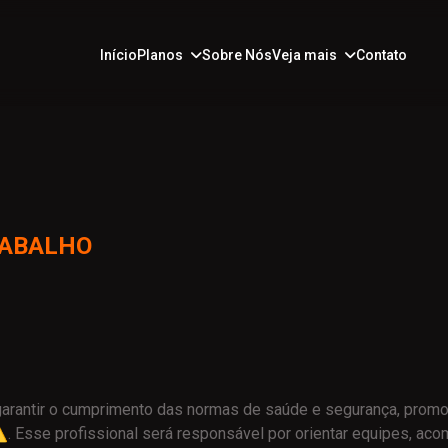
Início
Planos
Sobre Nós
Veja mais
Contato
RABALHO
garantir o cumprimento das normas de saúde e segurança, pro
. Esse profissional será responsável por orientar equipes, ac