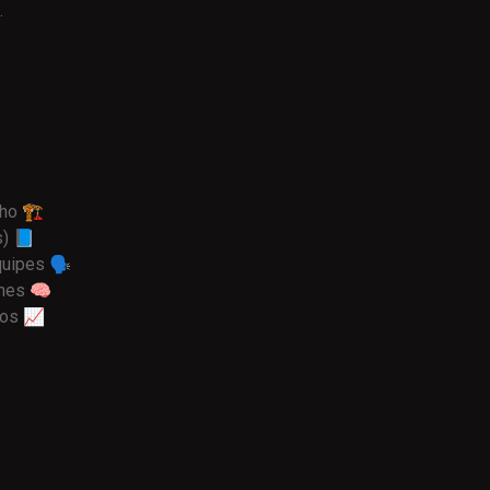
.
ho 🏗️
) 📘
uipes 🗣️
lhes 🧠
ios 📈