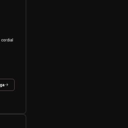
 cordial
.
aga