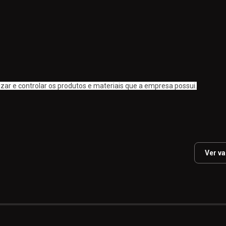
zar e controlar os produtos e materiais que a empresa possui.
Ver v