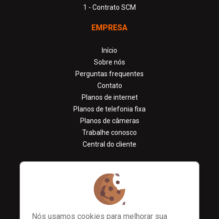
1 - Contrato SCM
EMPRESA
Início
Sobre nós
Perguntas frequentes
Contato
Planos de internet
Planos de telefonia fixa
Planos de câmeras
Trabalhe conosco
Central do cliente
CONTATO
contato@wlinks.com.br
0800 042 0227
Nós usamos cookies para melhorar sua
0800 042 0227