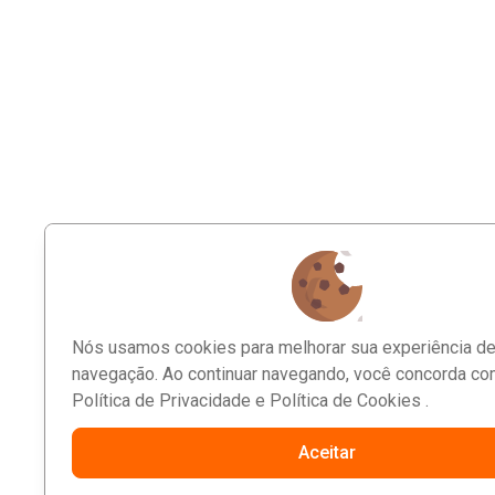
CNPJ:
27.698.903/0001-44
SIGAM NOSSAS REDES SOCIAIS
Nós usamos cookies para melhorar sua experiência d
navegação. Ao continuar navegando, você concorda co
Política de Privacidade
e
Política de Cookies
.
© 2026 - WLINKS - Todos os direitos reserv
Aceitar