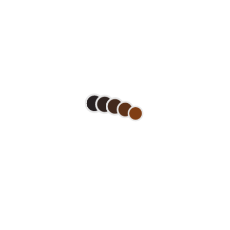
ENDEREÇO
NÚMERO
COMPLEMENTO
Ao clicar em
"Enviar"
, você concorda 
o plano.
Privacidade
.
l.